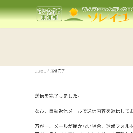
コ
ナ
ン
ビ
テ
ゲ
ン
ー
ツ
シ
へ
ョ
ス
ン
キ
に
ッ
移
プ
動
HOME
送信完了
送信を完了しました。
なお、自動返信メールで送信内容を返信して
万が一、メールが届かない場合、迷惑フォル